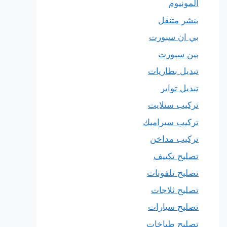
المونيوم
بنشر متنقل
بي ان سبورت
بين سبورت
تبديل بطاريات
تبديل تواير
تركيب ستلايت
تركيب سيراميك
تركيب مداخن
تصليح تكييف
تصليح تلفونات
تصليح ثلاجات
تصليح سيارات
تصليح طباخات