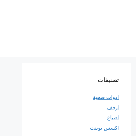
تصنيفات
ادوات صحية
ارفف
اصباغ
اكسس بوينت