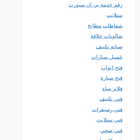
رقم خدمة بي ان سبورت
ستلايت
شفاطات مطابخ
صالونات حلاقة
صيانة تكييف
غسيل سيارات
فتح ابواب
فتح سيارة
فلاتر مياه
فني تكييف
فني رسيفرات
فني ستلايت
فني صحي