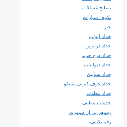
تصليح غسالات
تكييف سيارات
حبر
حداد ابواب
حداد درابزين
حداد درج حديد
حداد ديوانيات
حداد شبابيك
حداد غرف كيربي شينكو
حداد مظلات
خدمات تنظيف
رسيفر بي ان سبورت
رقم تكييف