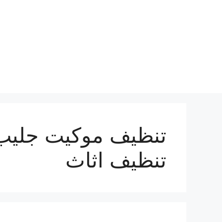
نتقل
لى
لمحتوى
تنظيف موكيت جليب 
تنظيف اثاث