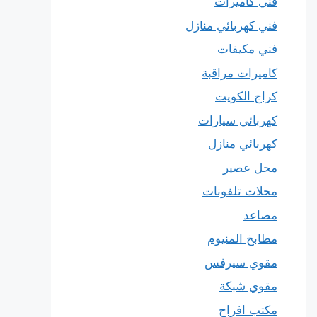
فني كاميرات
فني كهربائي منازل
فني مكيفات
كاميرات مراقبة
كراج الكويت
كهربائي سيارات
كهربائي منازل
محل عصير
محلات تلفونات
مصاعد
مطابخ المنيوم
مقوي سيرفس
مقوي شبكة
مكتب افراح