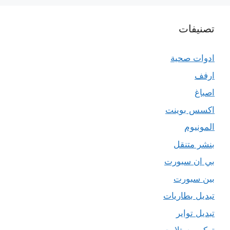
تصنيفات
ادوات صحية
ارفف
اصباغ
اكسس بوينت
المونيوم
بنشر متنقل
بي ان سبورت
بين سبورت
تبديل بطاريات
تبديل تواير