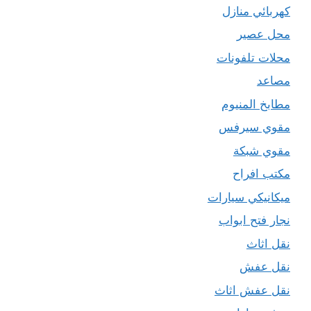
كهربائي منازل
محل عصير
محلات تلفونات
مصاعد
مطابخ المنيوم
مقوي سيرفس
مقوي شبكة
مكتب افراح
ميكانيكي سيارات
نجار فتح ابواب
نقل اثاث
نقل عفش
نقل عفش اثاث