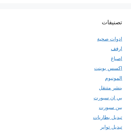
تصنيفات
ادوات صحية
ارفف
اصباغ
اكسس بوينت
المونيوم
بنشر متنقل
بي ان سبورت
بين سبورت
تبديل بطاريات
تبديل تواير