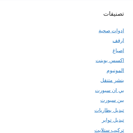
تصنيفات
ادوات صحية
ارفف
اصباغ
اكسس بوينت
المونيوم
بنشر متنقل
بي ان سبورت
بين سبورت
تبديل بطاريات
تبديل تواير
تركيب ستلايت