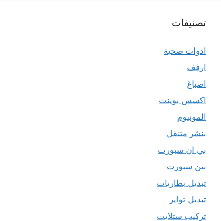
تصنيفات
ادوات صحية
ارفف
اصباغ
اكسس بوينت
المونيوم
بنشر متنقل
بي ان سبورت
بين سبورت
تبديل بطاريات
تبديل تواير
تركيب ستلايت