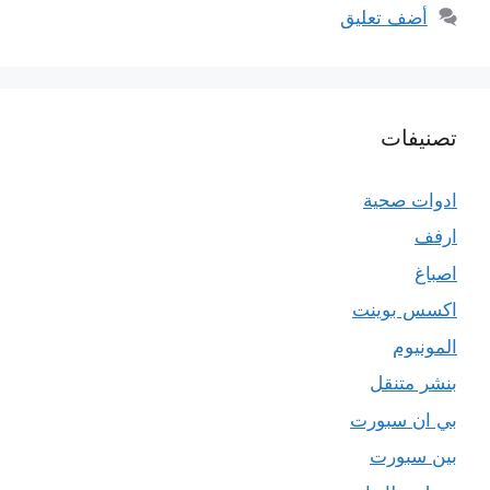
أضف تعليق
تصنيفات
ادوات صحية
ارفف
اصباغ
اكسس بوينت
المونيوم
بنشر متنقل
بي ان سبورت
بين سبورت