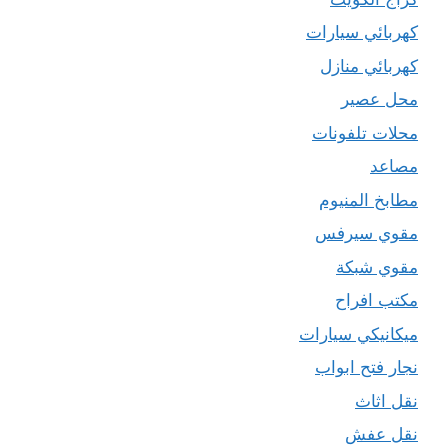
كهربائي سيارات
كهربائي منازل
محل عصير
محلات تلفونات
مصاعد
مطابخ المنيوم
مقوي سيرفس
مقوي شبكة
مكتب افراح
ميكانيكي سيارات
نجار فتح ابواب
نقل اثاث
نقل عفش