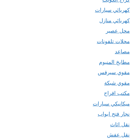
كهربائي سيارات
كهربائي منازل
محل عصير
محلات تلفونات
مصاعد
مطابخ المنيوم
مقوي سيرفس
مقوي شبكة
مكتب افراح
ميكانيكي سيارات
نجار فتح ابواب
نقل اثاث
نقل عفش