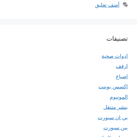
أضف تعليق
تصنيفات
ادوات صحية
ارفف
اصباغ
اكسس بوينت
المونيوم
بنشر متنقل
بي ان سبورت
بين سبورت