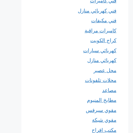
فني كاميرات
فني كهربائي منازل
فني مكيفات
كاميرات مراقبة
كراج الكويت
كهربائي سيارات
كهربائي منازل
محل عصير
محلات تلفونات
مصاعد
مطابخ المنيوم
مقوي سيرفس
مقوي شبكة
مكتب افراح