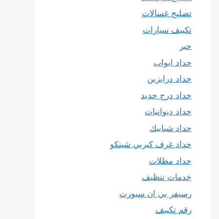
تصليح غسالات
تكييف سيارات
حبر
حداد ابواب
حداد درابزين
حداد درج حديد
حداد ديوانيات
حداد شبابيك
حداد غرف كيربي شينكو
حداد مظلات
خدمات تنظيف
رسيفر بي ان سبورت
رقم تكييف