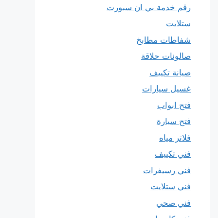
رقم خدمة بي ان سبورت
ستلايت
شفاطات مطابخ
صالونات حلاقة
صيانة تكييف
غسيل سيارات
فتح ابواب
فتح سيارة
فلاتر مياه
فني تكييف
فني رسيفرات
فني ستلايت
فني صحي