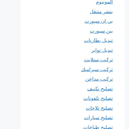
المونيوم
بنشر متنقل
بي ان سبورت
بين سبورت
تبديل بطاريات
تبديل تواير
تركيب ستلايت
تركيب سيراميك
تركيب مداخن
تصليح تكييف
تصليح تلفونات
تصليح ثلاجات
تصليح سيارات
تصليح طباخات