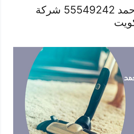
تنظيف موكيت صباح الاحمد 55549242 شركة
ويت