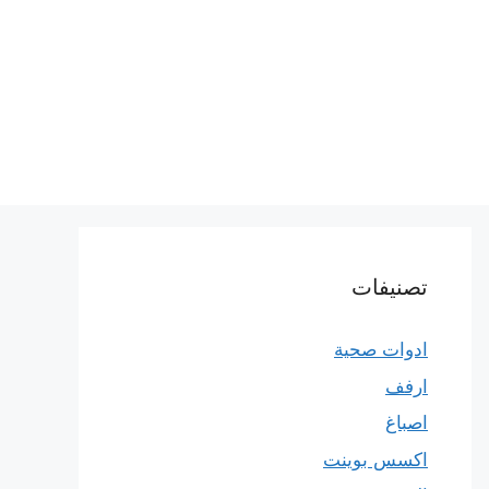
تصنيفات
ادوات صحية
ارفف
اصباغ
اكسس بوينت