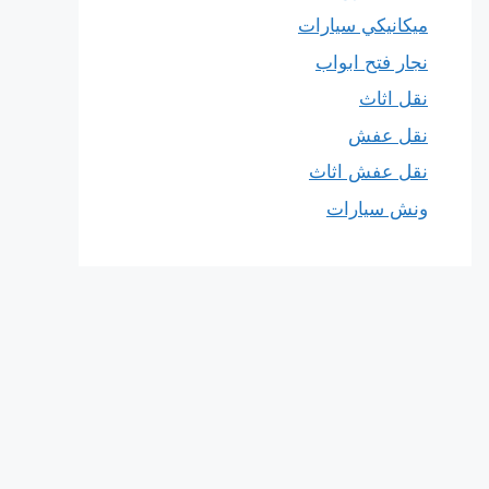
ميكانيكي سيارات
نجار فتح ابواب
نقل اثاث
نقل عفش
نقل عفش اثاث
ونش سيارات