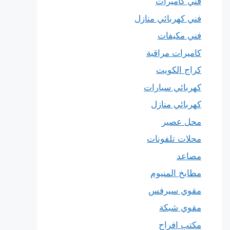
فني كاميرات
فني كهربائي منازل
فني مكيفات
كاميرات مراقبة
كراج الكويت
كهربائي سيارات
كهربائي منازل
محل عصير
محلات تلفونات
مصاعد
مطابخ المنيوم
مقوي سيرفس
مقوي شبكة
مكتب افراح