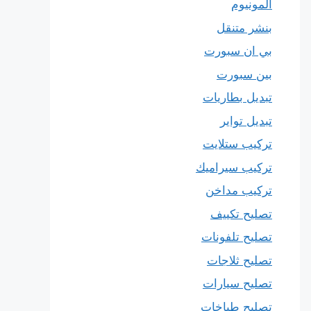
المونيوم
بنشر متنقل
بي ان سبورت
بين سبورت
تبديل بطاريات
تبديل تواير
تركيب ستلايت
تركيب سيراميك
تركيب مداخن
تصليح تكييف
تصليح تلفونات
تصليح ثلاجات
تصليح سيارات
تصليح طباخات