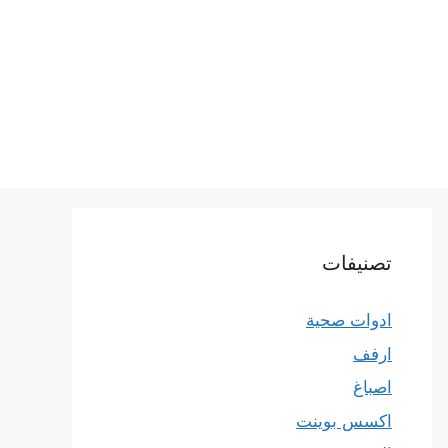
تصنيفات
ادوات صحية
ارفف
اصباغ
اكسس بوينت