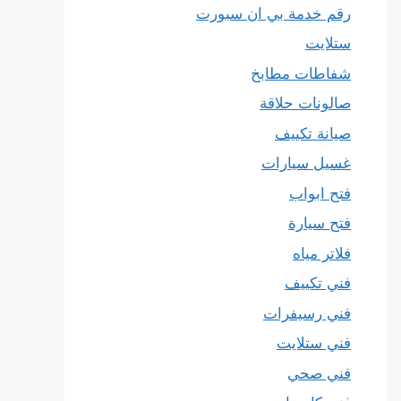
رقم خدمة بي ان سبورت
ستلايت
شفاطات مطابخ
صالونات حلاقة
صيانة تكييف
غسيل سيارات
فتح ابواب
فتح سيارة
فلاتر مياه
فني تكييف
فني رسيفرات
فني ستلايت
فني صحي