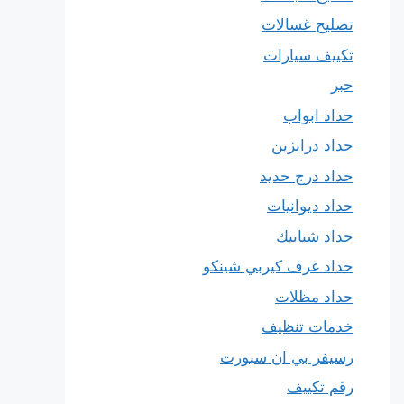
تصليح غسالات
تكييف سيارات
حبر
حداد ابواب
حداد درابزين
حداد درج حديد
حداد ديوانيات
حداد شبابيك
حداد غرف كيربي شينكو
حداد مظلات
خدمات تنظيف
رسيفر بي ان سبورت
رقم تكييف