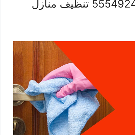
تنظيف شقق العمرية 55549242 تنظيف منازل