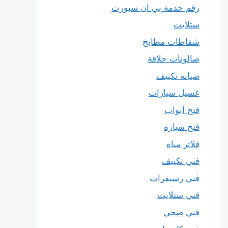
رقم خدمة بي ان سبورت
ستلايت
شفاطات مطابخ
صالونات حلاقة
صيانة تكييف
غسيل سيارات
فتح ابواب
فتح سيارة
فلاتر مياه
فني تكييف
فني رسيفرات
فني ستلايت
فني صحي