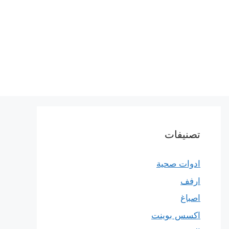
تصنيفات
ادوات صحية
ارفف
اصباغ
اكسس بوينت