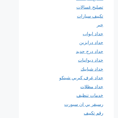
تصليح غسالات
تكييف سيارات
حبر
حداد ابواب
حداد درابزين
حداد درج حديد
حداد ديوانيات
حداد شبابيك
حداد غرف كيربي شينكو
حداد مظلات
خدمات تنظيف
رسيفر بي ان سبورت
رقم تكييف