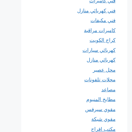
فني كاميرات
فني كهربائي منازل
فني مكيفات
كاميرات مراقبة
كراج الكويت
كهربائي سيارات
كهربائي منازل
محل عصير
محلات تلفونات
مصاعد
مطابخ المنيوم
مقوي سيرفس
مقوي شبكة
مكتب افراح