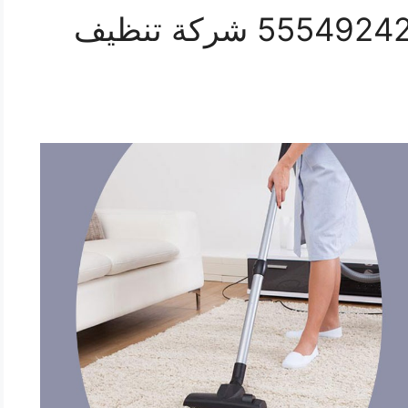
تنظيف موكيت العمرية 55549242 شركة تنظيف