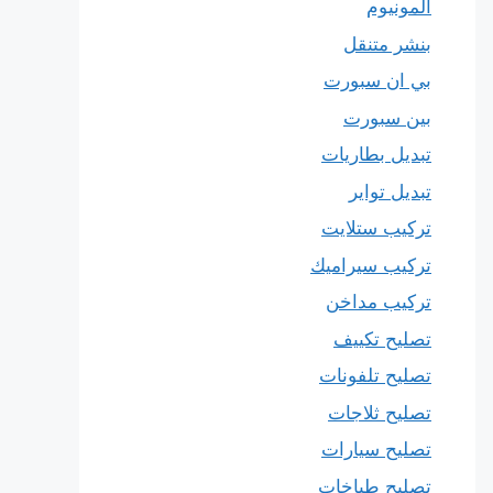
المونيوم
بنشر متنقل
بي ان سبورت
بين سبورت
تبديل بطاريات
تبديل تواير
تركيب ستلايت
تركيب سيراميك
تركيب مداخن
تصليح تكييف
تصليح تلفونات
تصليح ثلاجات
تصليح سيارات
تصليح طباخات