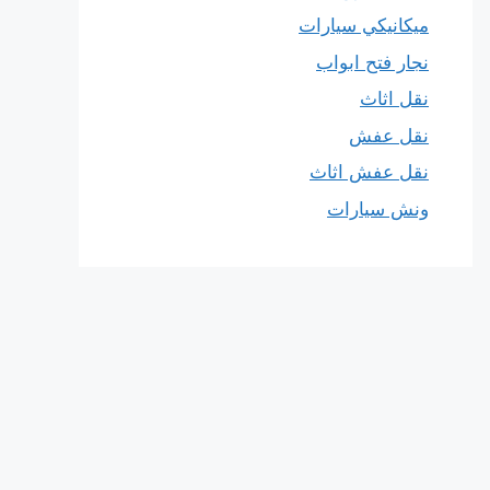
ميكانيكي سيارات
نجار فتح ابواب
نقل اثاث
نقل عفش
نقل عفش اثاث
ونش سيارات