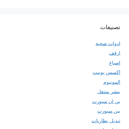
تصنيفات
ادوات صحية
ارفف
اصباغ
اكسس بوينت
المونيوم
بنشر متنقل
بي ان سبورت
بين سبورت
تبديل بطاريات