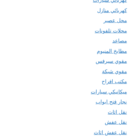
كهربائي سيارات
كهربائي منازل
محل عصير
محلات تلفونات
مصاعد
مطابخ المنيوم
مقوي سيرفس
مقوي شبكة
مكتب افراح
ميكانيكي سيارات
نجار فتح ابواب
نقل اثاث
نقل عفش
نقل عفش اثاث