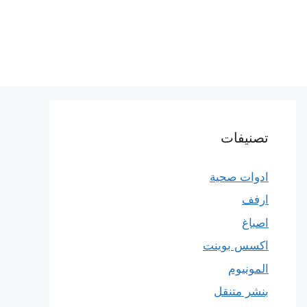
تصنيفات
ادوات صحية
ارفف
اصباغ
اكسس بوينت
المونيوم
بنشر متنقل