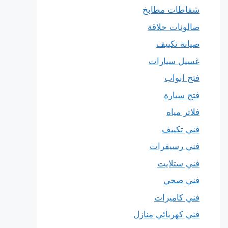
شفاطات مطابخ
صالونات حلاقة
صيانة تكييف
غسيل سيارات
فتح ابواب
فتح سيارة
فلاتر مياه
فني تكييف
فني رسيفرات
فني ستلايت
فني صحي
فني كاميرات
فني كهربائي منازل