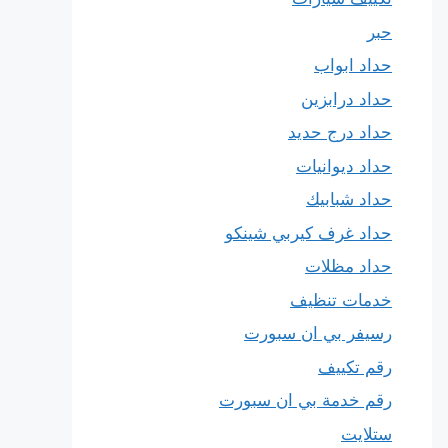
حبر
حداد ابواب
حداد درابزين
حداد درج حديد
حداد ديوانيات
حداد شبابيك
حداد غرف كيربي شينكو
حداد مظلات
خدمات تنظيف
رسيفر بي ان سبورت
رقم تكييف
رقم خدمة بي ان سبورت
ستلايت