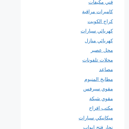
فني مكيفات
كاميرات مراقبة
كراج الكويت
كهربائي سيارات
كهربائي منازل
محل عصير
محلات تلفونات
مصاعد
مطابخ المنيوم
مقوي سيرفس
مقوي شبكة
مكتب افراح
ميكانيكي سيارات
نجار فتح ابواب