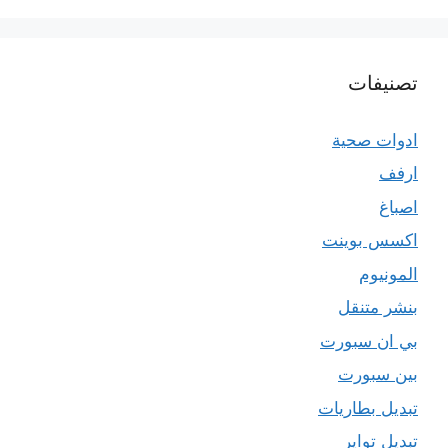
تصنيفات
ادوات صحية
ارفف
اصباغ
اكسس بوينت
المونيوم
بنشر متنقل
بي ان سبورت
بين سبورت
تبديل بطاريات
تبديل تواير