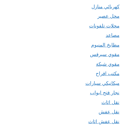
كهربائي منازل
محل عصير
محلات تلفونات
مصاعد
مطابخ المنيوم
مقوي سيرفس
مقوي شبكة
مكتب افراح
ميكانيكي سيارات
نجار فتح ابواب
نقل اثاث
نقل عفش
نقل عفش اثاث