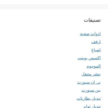
تصنيفات
ادوات صحية
ارفف
اصباغ
اكسس بوينت
المونيوم
بنشر متنقل
بي ان سبورت
بين سبورت
تبديل بطاريات
تبديل تواير