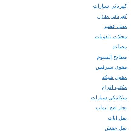
كهربائي سيارات
كهربائي منازل
محل عصير
محلات تلفونات
مصاعد
مطابخ المنيوم
مقوي سيرفس
مقوي شبكة
مكتب افراح
ميكانيكي سيارات
نجار فتح ابواب
نقل اثاث
نقل عفش