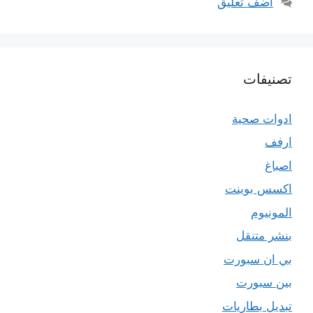
أضف تعليق
تصنيفات
ادوات صحية
ارفف
اصباغ
اكسس بوينت
المونيوم
بنشر متنقل
بي ان سبورت
بين سبورت
تبديل بطاريات