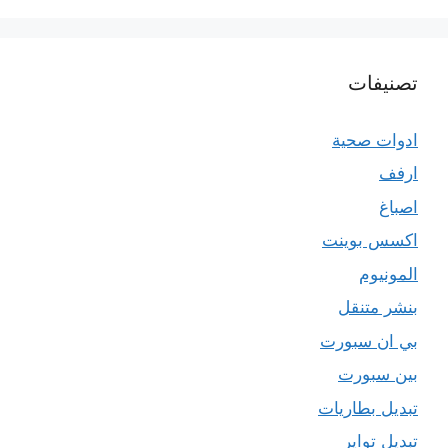
تصنيفات
ادوات صحية
ارفف
اصباغ
اكسس بوينت
المونيوم
بنشر متنقل
بي ان سبورت
بين سبورت
تبديل بطاريات
تبديل تواير