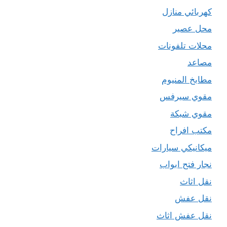
كهربائي منازل
محل عصير
محلات تلفونات
مصاعد
مطابخ المنيوم
مقوي سيرفس
مقوي شبكة
مكتب افراح
ميكانيكي سيارات
نجار فتح ابواب
نقل اثاث
نقل عفش
نقل عفش اثاث