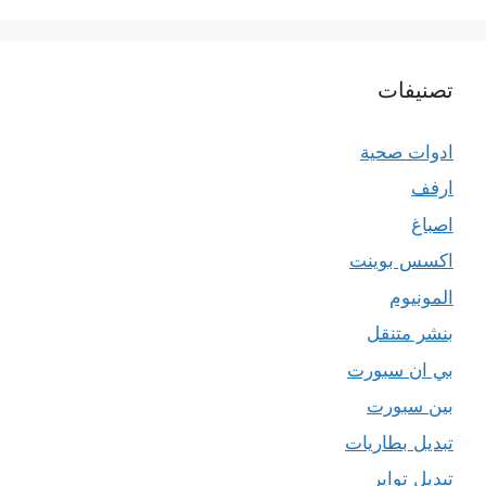
تصنيفات
ادوات صحية
ارفف
اصباغ
اكسس بوينت
المونيوم
بنشر متنقل
بي ان سبورت
بين سبورت
تبديل بطاريات
تبديل تواير