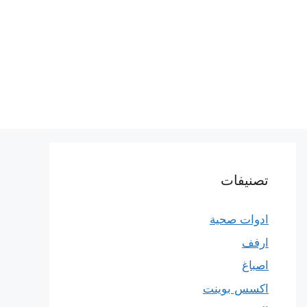
تصنيفات
ادوات صحية
ارفف
اصباغ
اكسس بوينت