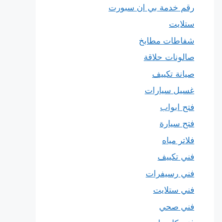
رقم خدمة بي ان سبورت
ستلايت
شفاطات مطابخ
صالونات حلاقة
صيانة تكييف
غسيل سيارات
فتح ابواب
فتح سيارة
فلاتر مياه
فني تكييف
فني رسيفرات
فني ستلايت
فني صحي