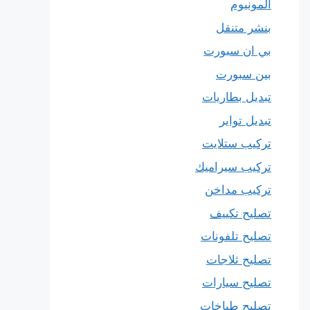
المونيوم
بنشر متنقل
بي ان سبورت
بين سبورت
تبديل بطاريات
تبديل تواير
تركيب ستلايت
تركيب سيراميك
تركيب مداخن
تصليح تكييف
تصليح تلفونات
تصليح ثلاجات
تصليح سيارات
تصليح طباخات