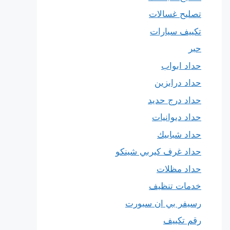
تصليح غسالات
تكييف سيارات
حبر
حداد ابواب
حداد درابزين
حداد درج حديد
حداد ديوانيات
حداد شبابيك
حداد غرف كيربي شينكو
حداد مظلات
خدمات تنظيف
رسيفر بي ان سبورت
رقم تكييف