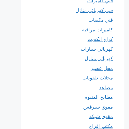
فني كاميرات
فني كهربائي منازل
فني مكيفات
كاميرات مراقبة
كراج الكويت
كهربائي سيارات
كهربائي منازل
محل عصير
محلات تلفونات
مصاعد
مطابخ المنيوم
مقوي سيرفس
مقوي شبكة
مكتب افراح