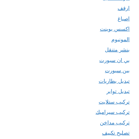
ارفف
اصباغ
اكسس بوينت
المونيوم
بنشر متنقل
بي ان سبورت
بين سبورت
تبديل بطاريات
تبديل تواير
تركيب ستلايت
تركيب سيراميك
تركيب مداخن
تصليح تكييف