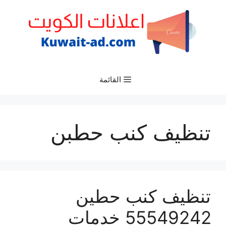
نتقل
لى
لمحتوى
القائمة
تنظيف كنب حطبن
تنظيف كنب حطين
55549242 خدمات