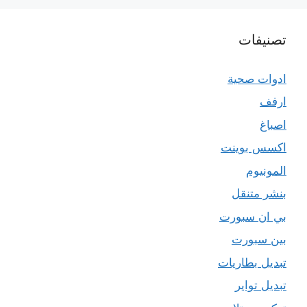
تصنيفات
ادوات صحية
ارفف
اصباغ
اكسس بوينت
المونيوم
بنشر متنقل
بي ان سبورت
بين سبورت
تبديل بطاريات
تبديل تواير