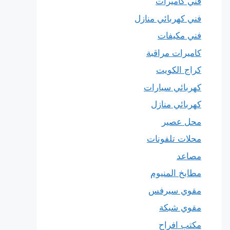
فني كاميرات
فني كهربائي منازل
فني مكيفات
كاميرات مراقبة
كراج الكويت
كهربائي سيارات
كهربائي منازل
محل عصير
محلات تلفونات
مصاعد
مطابخ المنيوم
مقوي سيرفس
مقوي شبكة
مكتب افراح