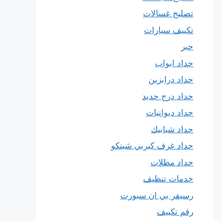
تصليح غسالات
تكييف سيارات
حبر
حداد ابواب
حداد درابزين
حداد درج حديد
حداد ديوانيات
حداد شبابيك
حداد غرف كيربي شينكو
حداد مظلات
خدمات تنظيف
رسيفر بي ان سبورت
رقم تكييف