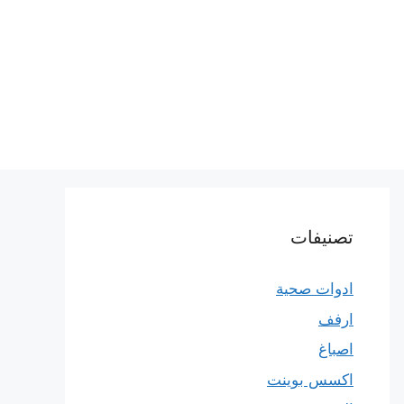
تصنيفات
ادوات صحية
ارفف
اصباغ
اكسس بوينت