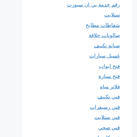
رقم خدمة بي ان سبورت
ستلايت
شفاطات مطابخ
صالونات حلاقة
صيانة تكييف
غسيل سيارات
فتح ابواب
فتح سيارة
فلاتر مياه
فني تكييف
فني رسيفرات
فني ستلايت
فني صحي