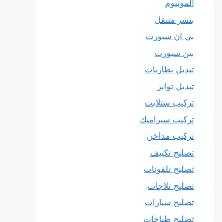
المونيوم
بنشر متنقل
بي ان سبورت
بين سبورت
تبديل بطاريات
تبديل تواير
تركيب ستلايت
تركيب سيراميك
تركيب مداخن
تصليح تكييف
تصليح تلفونات
تصليح ثلاجات
تصليح سيارات
تصليح طباخات