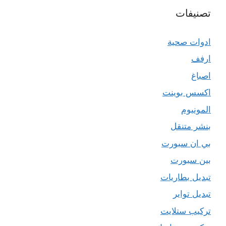
تصنيفات
ادوات صحية
ارفف
اصباغ
اكسس بوينت
المونيوم
بنشر متنقل
بي ان سبورت
بين سبورت
تبديل بطاريات
تبديل تواير
تركيب ستلايت