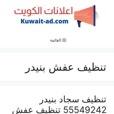
نتقل
لى
لمحتوى
القائمة
تنظيف عفش بنيدر
تنظيف سجاد بنيدر
55549242 تنظيف عفش