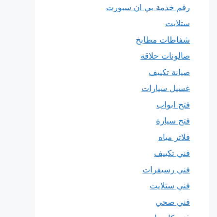
رقم خدمة بي ان سبورت
ستلايت
شفاطات مطابخ
صالونات حلاقة
صيانة تكييف
غسيل سيارات
فتح ابواب
فتح سيارة
فلاتر مياه
فني تكييف
فني رسيفرات
فني ستلايت
فني صحي