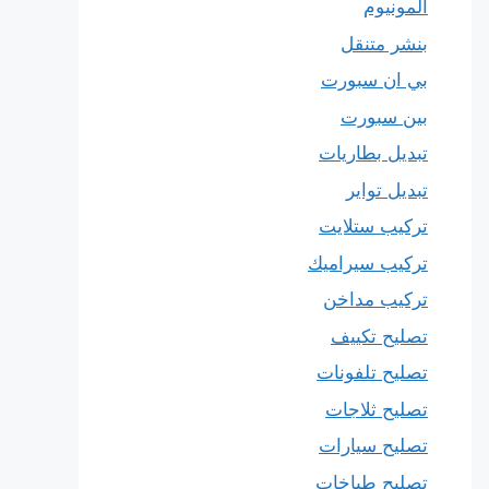
المونيوم
بنشر متنقل
بي ان سبورت
بين سبورت
تبديل بطاريات
تبديل تواير
تركيب ستلايت
تركيب سيراميك
تركيب مداخن
تصليح تكييف
تصليح تلفونات
تصليح ثلاجات
تصليح سيارات
تصليح طباخات