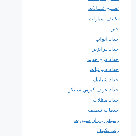
تصليح غسالات
تكييف سيارات
حبر
حداد ابواب
حداد درابزين
حداد درج حديد
حداد ديوانيات
حداد شبابيك
حداد غرف كيربي شينكو
حداد مظلات
خدمات تنظيف
رسيفر بي ان سبورت
رقم تكييف