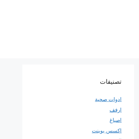
تصنيفات
ادوات صحية
ارفف
اصباغ
اكسس بوينت