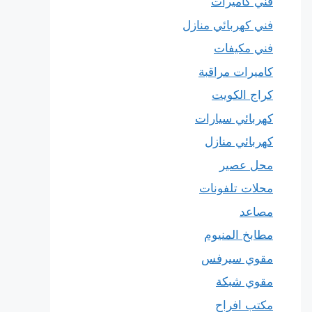
فني كاميرات
فني كهربائي منازل
فني مكيفات
كاميرات مراقبة
كراج الكويت
كهربائي سيارات
كهربائي منازل
محل عصير
محلات تلفونات
مصاعد
مطابخ المنيوم
مقوي سيرفس
مقوي شبكة
مكتب افراح