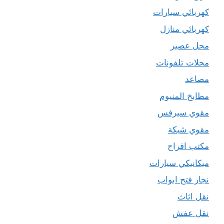
كهربائي سيارات
كهربائي منازل
محل عصير
محلات تلفونات
مصاعد
مطابخ المنيوم
مقوي سيرفس
مقوي شبكة
مكتب افراح
ميكانيكي سيارات
نجار فتح ابواب
نقل اثاث
نقل عفش