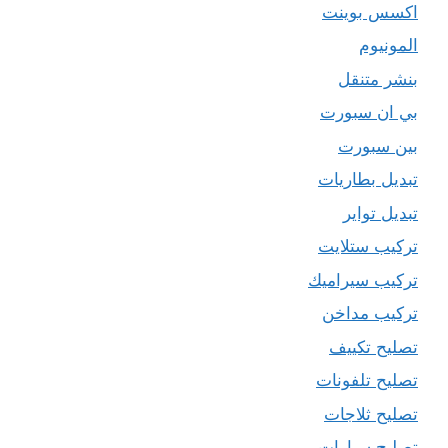
اكسس بوينت
المونيوم
بنشر متنقل
بي ان سبورت
بين سبورت
تبديل بطاريات
تبديل تواير
تركيب ستلايت
تركيب سيراميك
تركيب مداخن
تصليح تكييف
تصليح تلفونات
تصليح ثلاجات
تصليح سيارات