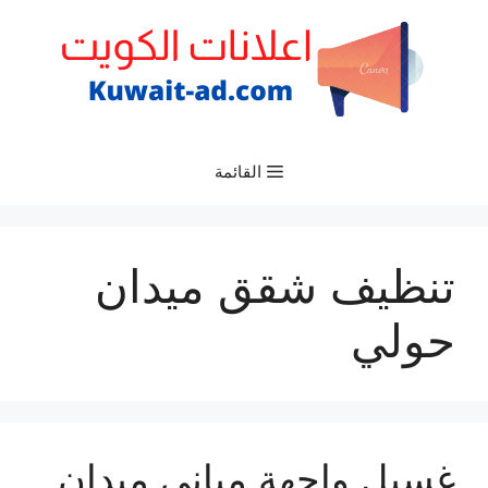
نتقل
لى
لمحتوى
القائمة
تنظيف شقق ميدان
حولي
غسيل واجهة مباني ميدان