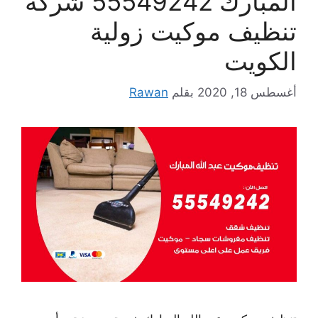
المبارك 55549242 شركة
تنظيف موكيت زولية
الكويت
أغسطس 18, 2020
بقلم
Rawan