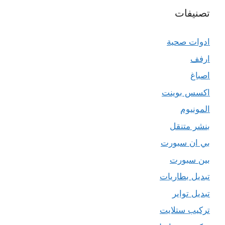
تصنيفات
ادوات صحية
ارفف
اصباغ
اكسس بوينت
المونيوم
بنشر متنقل
بي ان سبورت
بين سبورت
تبديل بطاريات
تبديل تواير
تركيب ستلايت