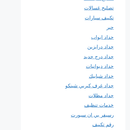
تصليح غسالات
تكييف سيارات
حبر
حداد ابواب
حداد درابزين
حداد درج حديد
حداد ديوانيات
حداد شبابيك
حداد غرف كيربي شينكو
حداد مظلات
خدمات تنظيف
رسيفر بي ان سبورت
رقم تكييف