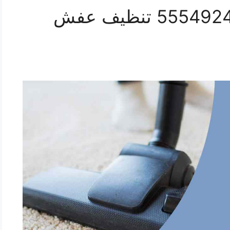
تنظيف سجاد الزهراء 55549242 تنظيف عفش