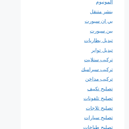
المونيوم
بنشر متنقل
بي ان سبورت
بين سبورت
تبديل بطاريات
تبديل تواير
تركيب ستلايت
تركيب سيراميك
تركيب مداخن
تصليح تكييف
تصليح تلفونات
تصليح ثلاجات
تصليح سيارات
تصليح طباخات