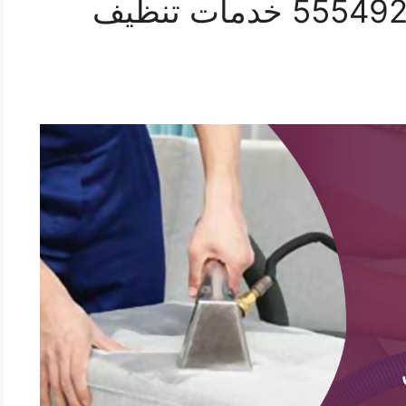
تنظيف كنب الزهراء 55549242 خدمات تنظيف