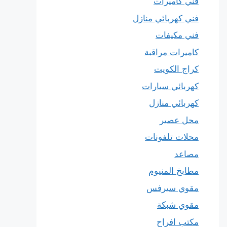
فني كاميرات
فني كهربائي منازل
فني مكيفات
كاميرات مراقبة
كراج الكويت
كهربائي سيارات
كهربائي منازل
محل عصير
محلات تلفونات
مصاعد
مطابخ المنيوم
مقوي سيرفس
مقوي شبكة
مكتب افراح