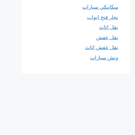
ميكانيكي سيارات
نجار فتح ابواب
نقل اثاث
نقل عفش
نقل عفش اثاث
ونش سيارات