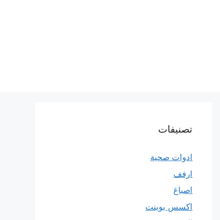
تصنيفات
ادوات صحية
ارفف
اصباغ
اكسس بوينت