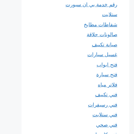
رقم خدمة بي ان سبورت
ستلايت
شفاطات مطابخ
صالونات حلاقة
صيانة تكييف
غسيل سيارات
فتح ابواب
فتح سيارة
فلاتر مياه
فني تكييف
فني رسيفرات
فني ستلايت
فني صحي