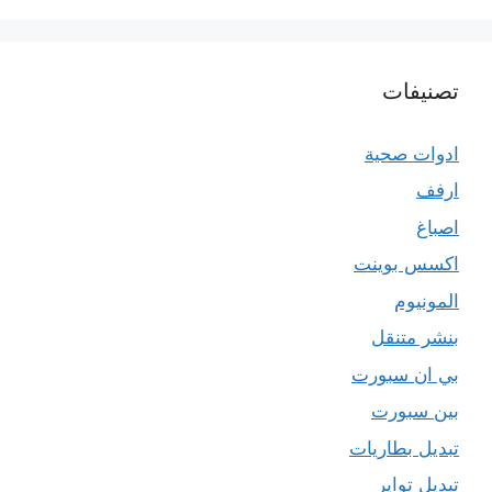
تصنيفات
ادوات صحية
ارفف
اصباغ
اكسس بوينت
المونيوم
بنشر متنقل
بي ان سبورت
بين سبورت
تبديل بطاريات
تبديل تواير