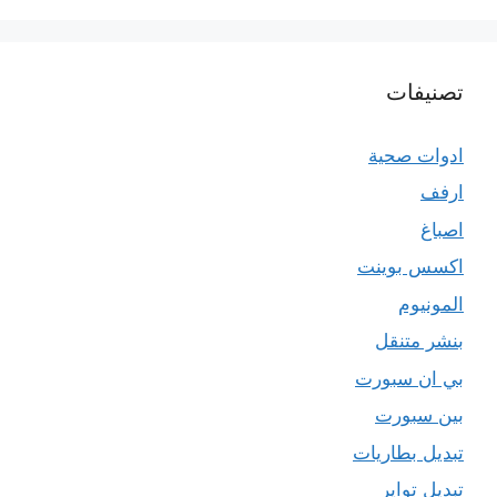
تصنيفات
ادوات صحية
ارفف
اصباغ
اكسس بوينت
المونيوم
بنشر متنقل
بي ان سبورت
بين سبورت
تبديل بطاريات
تبديل تواير