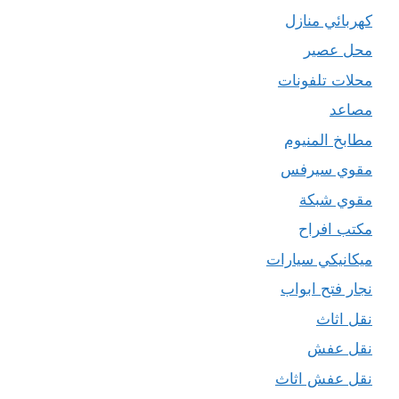
كهربائي منازل
محل عصير
محلات تلفونات
مصاعد
مطابخ المنيوم
مقوي سيرفس
مقوي شبكة
مكتب افراح
ميكانيكي سيارات
نجار فتح ابواب
نقل اثاث
نقل عفش
نقل عفش اثاث