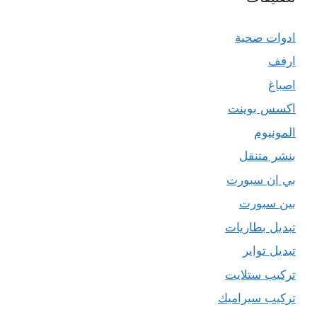
ادوات صحية
ارفف
اصباغ
اكسس بوينت
المونيوم
بنشر متنقل
بي ان سبورت
بين سبورت
تبديل بطاريات
تبديل تواير
تركيب ستلايت
تركيب سيراميك