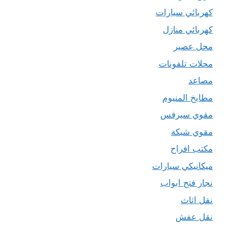
كهربائي سيارات
كهربائي منازل
محل عصير
محلات تلفونات
مصاعد
مطابخ المنيوم
مقوي سيرفس
مقوي شبكة
مكتب افراح
ميكانيكي سيارات
نجار فتح ابواب
نقل اثاث
نقل عفش