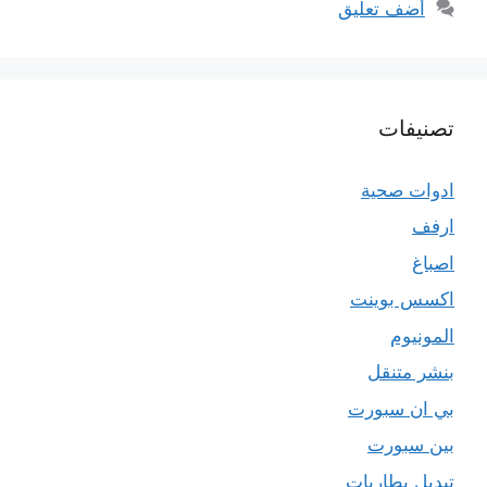
أضف تعليق
تصنيفات
ادوات صحية
ارفف
اصباغ
اكسس بوينت
المونيوم
بنشر متنقل
بي ان سبورت
بين سبورت
تبديل بطاريات