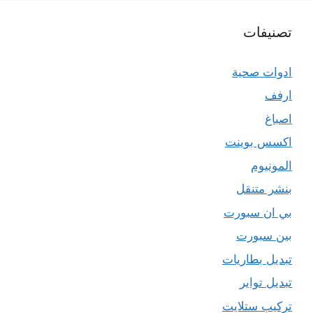
تصنيفات
ادوات صحية
ارفف
اصباغ
اكسس بوينت
المونيوم
بنشر متنقل
بي ان سبورت
بين سبورت
تبديل بطاريات
تبديل تواير
تركيب ستلايت