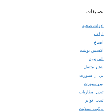
تصنيفات
ادوات صحية
ارفف
اصباغ
اكسس بوينت
المونيوم
بنشر متنقل
بي ان سبورت
بين سبورت
تبديل بطاريات
تبديل تواير
تركيب ستلايت