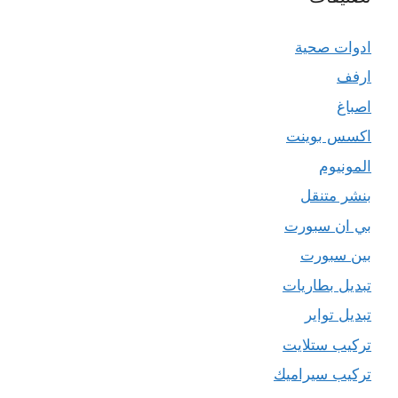
ادوات صحية
ارفف
اصباغ
اكسس بوينت
المونيوم
بنشر متنقل
بي ان سبورت
بين سبورت
تبديل بطاريات
تبديل تواير
تركيب ستلايت
تركيب سيراميك