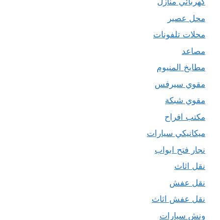
كهربائي منازل
محل عصير
محلات تلفونات
مصاعد
مطابخ المنيوم
مقوي سيرفس
مقوي شبكة
مكتب افراح
ميكانيكي سيارات
نجار فتح ابواب
نقل اثاث
نقل عفش
نقل عفش اثاث
ونش سيارات