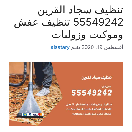
تنظيف سجاد القرين
55549242 تنظيف عفش
وموكيت وزوليات
أغسطس 19, 2020
بقلم
alsatary