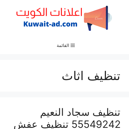
نتقل
لى
لمحتوى
القائمة
تنظيف اثاث
تنظيف سجاد النعيم
55549242 تنظيف عفش