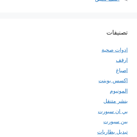
تصنيفات
ادوات صحية
ارفف
اصباغ
اكسس بوينت
المونيوم
بنشر متنقل
بي ان سبورت
بين سبورت
تبديل بطاريات