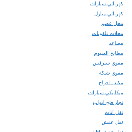
كهربائي سيارات
كهربائي منازل
محل عصير
محلات تلفونات
مصاعد
مطابخ المنيوم
مقوي سيرفس
مقوي شبكة
مكتب افراح
ميكانيكي سيارات
نجار فتح ابواب
نقل اثاث
نقل عفش
نقل عفش اثاث