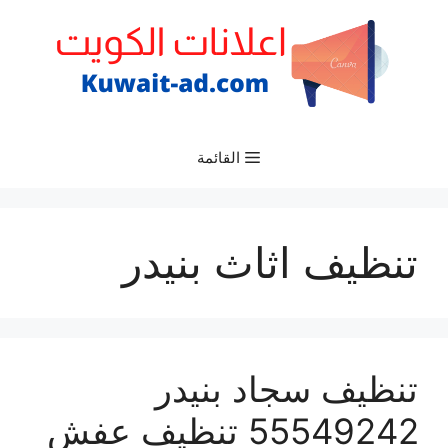
نتقل
لى
لمحتوى
القائمة
تنظيف اثاث بنيدر
تنظيف سجاد بنيدر
55549242 تنظيف عفش