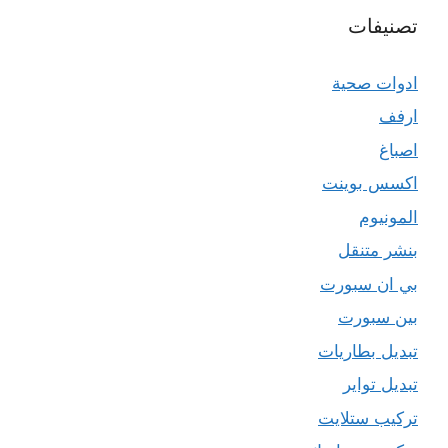
تصنيفات
ادوات صحية
ارفف
اصباغ
اكسس بوينت
المونيوم
بنشر متنقل
بي ان سبورت
بين سبورت
تبديل بطاريات
تبديل تواير
تركيب ستلايت