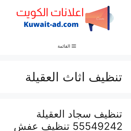
نتقل
لى
لمحتوى
القائمة
تنظيف اثاث العقيلة
تنظيف سجاد العقيلة
55549242 تنظيف عفش