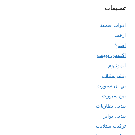
تصنيفات
ادوات صحية
ارفف
اصباغ
اكسس بوينت
المونيوم
بنشر متنقل
بي ان سبورت
بين سبورت
تبديل بطاريات
تبديل تواير
تركيب ستلايت