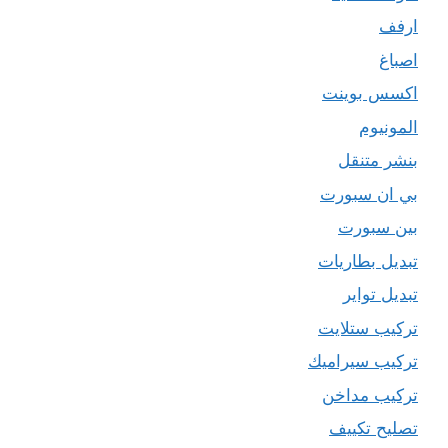
ارفف
اصباغ
اكسس بوينت
المونيوم
بنشر متنقل
بي ان سبورت
بين سبورت
تبديل بطاريات
تبديل تواير
تركيب ستلايت
تركيب سيراميك
تركيب مداخن
تصليح تكييف