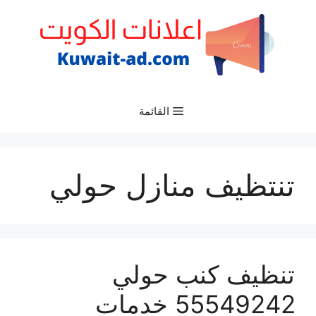
نتقل
لى
لمحتوى
القائمة
تنتظيف منازل حولي
تنظيف كنب حولي
55549242 خدمات