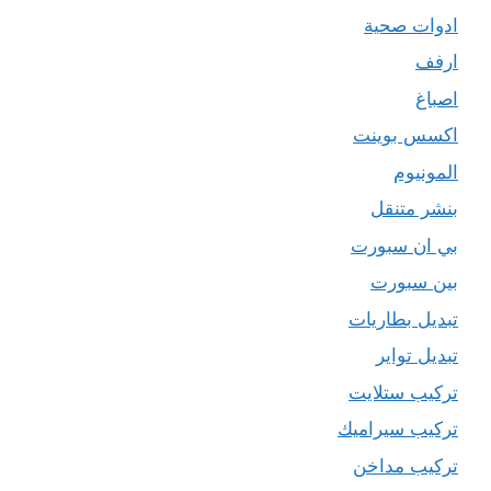
ادوات صحية
ارفف
اصباغ
اكسس بوينت
المونيوم
بنشر متنقل
بي ان سبورت
بين سبورت
تبديل بطاريات
تبديل تواير
تركيب ستلايت
تركيب سيراميك
تركيب مداخن