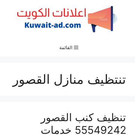
نتقل
لى
لمحتوى
القائمة
تنتظيف منازل القصور
تنظيف كنب القصور
55549242 خدمات