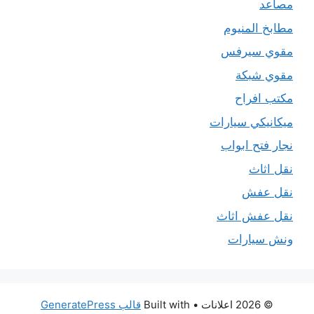
مصاعد
مطابخ المنيوم
مقوي سيرفس
مقوي شبكة
مكتب افراح
ميكانيكي سيارات
نجار فتح ابواب
نقل اثاث
نقل عفش
نقل عفش اثاث
ونش سيارات
© 2026 اعلانات
• Built with
قالب GeneratePress