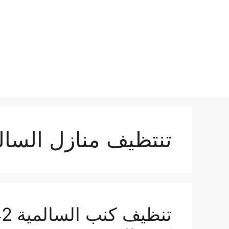
نتقل
لى
لمحتوى
تنتظيف منازل السال