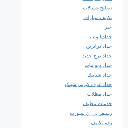
تصليح غسالات
تكييف سيارات
حبر
حداد ابواب
حداد درابزين
حداد درج حديد
حداد ديوانيات
حداد شبابيك
حداد غرف كيربي شينكو
حداد مظلات
خدمات تنظيف
رسيفر بي ان سبورت
رقم تكييف