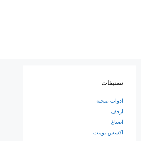
تصنيفات
ادوات صحية
ارفف
اصباغ
اكسس بوينت