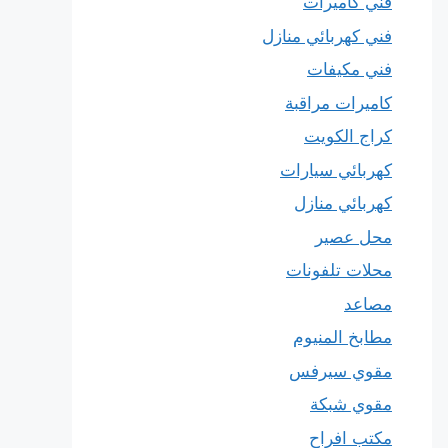
فني كاميرات
فني كهربائي منازل
فني مكيفات
كاميرات مراقبة
كراج الكويت
كهربائي سيارات
كهربائي منازل
محل عصير
محلات تلفونات
مصاعد
مطابخ المنيوم
مقوي سيرفس
مقوي شبكة
مكتب افراح