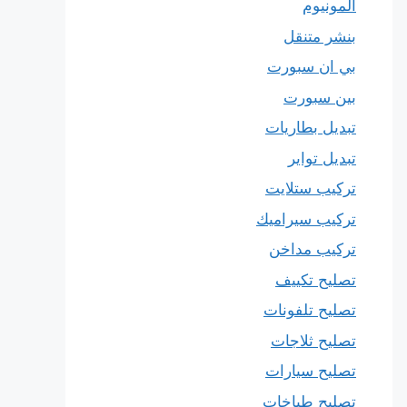
المونيوم
بنشر متنقل
بي ان سبورت
بين سبورت
تبديل بطاريات
تبديل تواير
تركيب ستلايت
تركيب سيراميك
تركيب مداخن
تصليح تكييف
تصليح تلفونات
تصليح ثلاجات
تصليح سيارات
تصليح طباخات