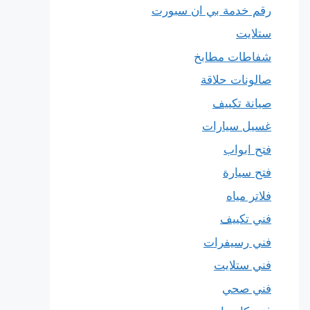
رقم خدمة بي ان سبورت
ستلايت
شفاطات مطابخ
صالونات حلاقة
صيانة تكييف
غسيل سيارات
فتح ابواب
فتح سيارة
فلاتر مياه
فني تكييف
فني رسيفرات
فني ستلايت
فني صحي