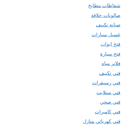
شفاطات مطابخ
صالونات حلاقة
صيانة تكييف
غسيل سيارات
فتح ابواب
فتح سيارة
فلاتر مياه
فني تكييف
فني رسيفرات
فني ستلايت
فني صحي
فني كاميرات
فني كهربائي منازل