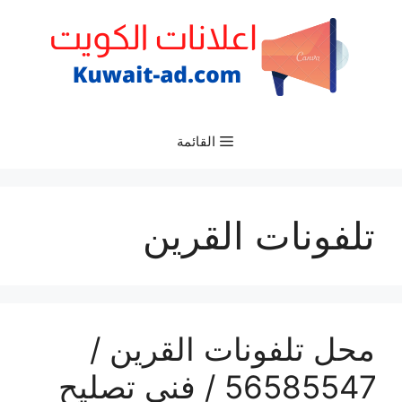
نتقل
لى
لمحتوى
القائمة
تلفونات القرين
محل تلفونات القرين /
56585547 / فني تصليح