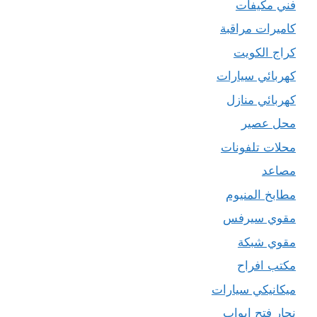
فني مكيفات
كاميرات مراقبة
كراج الكويت
كهربائي سيارات
كهربائي منازل
محل عصير
محلات تلفونات
مصاعد
مطابخ المنيوم
مقوي سيرفس
مقوي شبكة
مكتب افراح
ميكانيكي سيارات
نجار فتح ابواب