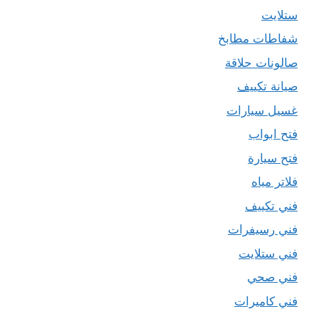
ستلايت
شفاطات مطابخ
صالونات حلاقة
صيانة تكييف
غسيل سيارات
فتح ابواب
فتح سيارة
فلاتر مياه
فني تكييف
فني رسيفرات
فني ستلايت
فني صحي
فني كاميرات