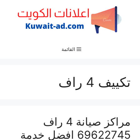
نتقل
لى
لمحتوى
القائمة
تكييف 4 راف
مراكز صيانة 4 راف
69622745 افضل خدمة