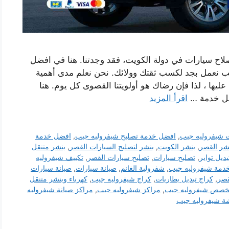
اح سيارات في دولة الكويت، فقد وجدتنا. هنا في افضل
ب نعمل بجد لكسب ثقتك وولائك. نحن نعلم مدى أهمية
يها ، لذا فإن رضاك ​​هو أولويتنا القصوى كل يوم. هنا
عل خدمة …
اقرأ المزيد
 شيفروليه جيب
,
افضل خدمة تصليح شيفروليه جيب
,
افضل خدمة
شر القصر
,
بنشر الكويت
,
بنشر لتصليح السيارات القصر
,
بنشر متنقل
بديل تواير
,
تصليح سيارات
,
تصليح سيارات القصر
,
تكييف شيفروليه
دمة شيفروليه جيب
,
شفرولية الغانم
,
صيانة سيارات
,
صيانة سيارات
قصر
,
كراج تبديل بطاريات
,
كراج شيفروليه جيب
,
كهرباء وبنشر متنقل
خصص شيفروليه جيب
,
مراكز شيفروليه جيب
,
مراكز صيانة شيفروليه
ة شيفروليه جيب