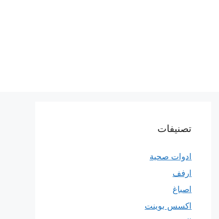
تصنيفات
ادوات صحية
ارفف
اصباغ
اكسس بوينت