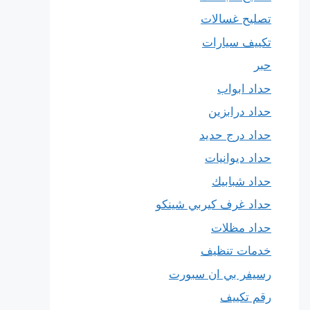
تصليح غسالات
تكييف سيارات
حبر
حداد ابواب
حداد درابزين
حداد درج حديد
حداد ديوانيات
حداد شبابيك
حداد غرف كيربي شينكو
حداد مظلات
خدمات تنظيف
رسيفر بي ان سبورت
رقم تكييف