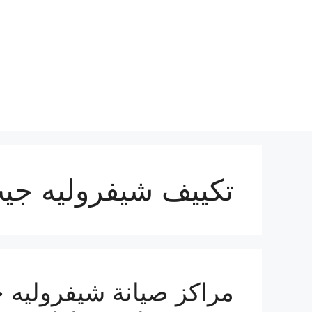
نتقل
لى
لمحتوى
تكييف شيفروليه جي