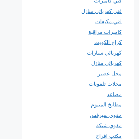
فني كاميرات
فني كهربائي منازل
فني مكيفات
كاميرات مراقبة
كراج الكويت
كهربائي سيارات
كهربائي منازل
محل عصير
محلات تلفونات
مصاعد
مطابخ المنيوم
مقوي سيرفس
مقوي شبكة
مكتب افراح