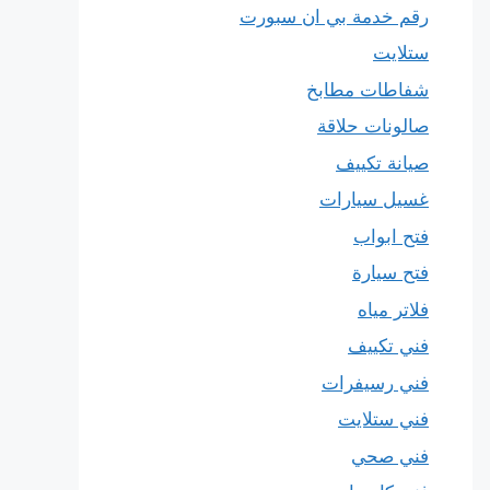
رقم خدمة بي ان سبورت
ستلايت
شفاطات مطابخ
صالونات حلاقة
صيانة تكييف
غسيل سيارات
فتح ابواب
فتح سيارة
فلاتر مياه
فني تكييف
فني رسيفرات
فني ستلايت
فني صحي