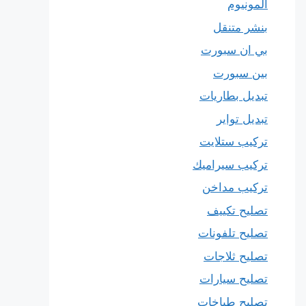
المونيوم
بنشر متنقل
بي ان سبورت
بين سبورت
تبديل بطاريات
تبديل تواير
تركيب ستلايت
تركيب سيراميك
تركيب مداخن
تصليح تكييف
تصليح تلفونات
تصليح ثلاجات
تصليح سيارات
تصليح طباخات