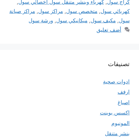
كراج سول
,
كهرباء وبنشر متنقل سول اخصائي سول
,
كهربائي سول
,
متخصص سول
,
مراكز سول
,
مراكز صيانة
سول
,
مكيف سول
,
ميكانيكي سول
,
ورشة سول
أضف تعليق
تصنيفات
ادوات صحية
ارفف
اصباغ
اكسس بوينت
المونيوم
بنشر متنقل