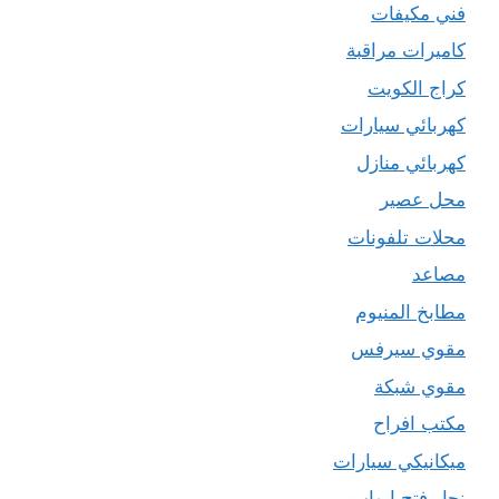
فني مكيفات
كاميرات مراقبة
كراج الكويت
كهربائي سيارات
كهربائي منازل
محل عصير
محلات تلفونات
مصاعد
مطابخ المنيوم
مقوي سيرفس
مقوي شبكة
مكتب افراح
ميكانيكي سيارات
نجار فتح ابواب