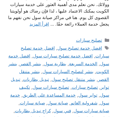
وولائك. نحن نعلم مدى أهمية العثور على خدمة سيارات
الكويت يمكنك الاعتماد عليها ، لذا فإن رضاك ​​هو أولويتنا
القصوى كل يوم. هنا في مراكز صيانة سول نحن نفهم ما
يجعل خدمة العملاء رائعة حقًا. …
اقرأ المزيد
التصنيفات
تصليح سيارات
الوسوم
افضل خدمة تصليح سول
,
افضل خدمة تصليح
سيارات
,
افضل خدمة تصليح سيارات سول
,
افضل خدمة
سول
,
الخدمة السريعة
,
بطارية سول
,
بنشر القصر
,
بنشر
الكويت
,
بنشر لتصليح السيارات سول
,
بنشر متنقل
القصر
,
بنشر متنقل تصليح سول
,
تبديل بطاريات
,
تبديل
تواير
,
تصليح سيارات
,
تصليح سيارات سول
,
تكييف
سول
,
تواير سول
,
خدمة المساعدة على الطريق
,
خدمة
سول
,
شفرولية الغانم
,
صيانة سول
,
صيانة سيارات
,
صيانة سيارات سول
,
فني سول
,
كراج تبديل بطاريات
,