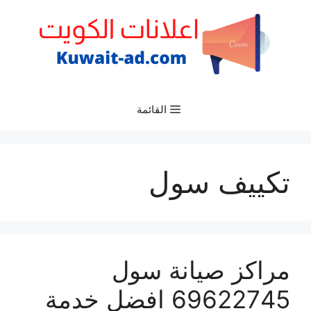
نتقل
لى
لمحتوى
القائمة
تكييف سول
مراكز صيانة سول
69622745 افضل خدمة