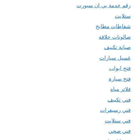
رقم خدمة بي ان سبورت
ستلايت
شفاطات مطابخ
صالونات حلاقة
صيانة تكييف
غسيل سيارات
فتح ابواب
فتح سيارة
فلاتر مياه
فني تكييف
فني رسيفرات
فني ستلايت
فني صحي