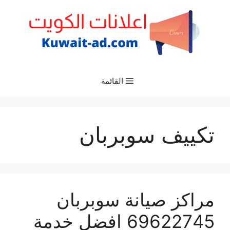
نتقل
لى
لمحتوى
القائمة
تكييف سوبربان
مراكز صيانة سوبربان
69622745 افضل خدمة