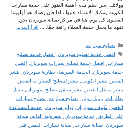
وولائك. نحن نعلم مدى أهمية العثور على خدمة سيارات
الكويت يمكنك الاعتماد عليها ، لذا فإن رضاك ​​هو أولويتنا
القصوى كل يوم. هنا في مراكز صيانة سوبربان نحن
نفهم ما يجعل خدمة العملاء رائعة حقًا. …
اقرأ المزيد
التصنيفات
تصليح سيارات
الوسوم
افضل خدمة تصليح سوبربان
,
افضل خدمة تصليح
سيارات
,
افضل خدمة تصليح سيارات سوبربان
,
افضل
خدمة سوبربان
,
الخدمة السريعة
,
بطارية سوبربان
,
بنشر
القصر
,
بنشر الكويت
,
بنشر لتصليح السيارات القصر
,
بنشر متنقل القصر
,
بنشر متنقل تصليح سوبربان
,
تبديل
بطاريات
,
تبديل تواير
,
تصليح سيارات
,
تصليح سيارات
القصر
,
تكييف سوبربان
,
تواير سوبربان
,
خدمة المساعدة
على الطريق
,
خدمة سوبربان
,
شفرولية الغانم
,
صيانة
سوبربان
,
صيانة سيارات
,
صيانة سيارات القصر
,
فني