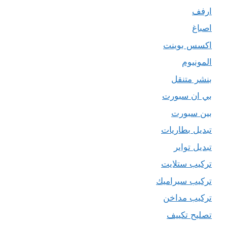
ارفف
اصباغ
اكسس بوينت
المونيوم
بنشر متنقل
بي ان سبورت
بين سبورت
تبديل بطاريات
تبديل تواير
تركيب ستلايت
تركيب سيراميك
تركيب مداخن
تصليح تكييف