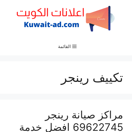
نتقل
لى
لمحتوى
القائمة
تكييف رينجر
مراكز صيانة رينجر
69622745 افضل خدمة