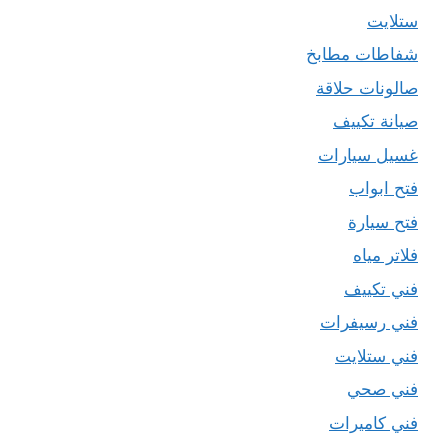
ستلايت
شفاطات مطابخ
صالونات حلاقة
صيانة تكييف
غسيل سيارات
فتح ابواب
فتح سيارة
فلاتر مياه
فني تكييف
فني رسيفرات
فني ستلايت
فني صحي
فني كاميرات