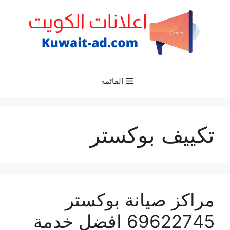
نتقل
لى
لمحتوى
القائمة
تكييف بوكستر
مراكز صيانة بوكستر
69622745 افضل خدمة