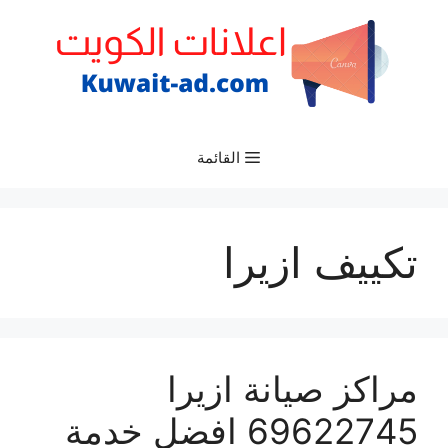
نتقل
لى
لمحتوى
القائمة
تكييف ازيرا
مراكز صيانة ازيرا
69622745 افضل خدمة