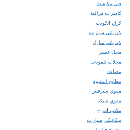
فني مكيفات
كاميرات مراقبة
كراج الكويت
كهربائي سيارات
كهربائي منازل
محل عصير
محلات تلفونات
مصاعد
مطابخ المنيوم
مقوي سيرفس
مقوي شبكة
مكتب افراح
ميكانيكي سيارات
نجار فتح ابواب