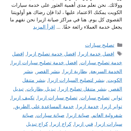
وولائك. نحن نعلم مدى أهمية العثور على خدمة سيارات
الكويت يمكنك الاعتماد عليها ، لذا فإن رضاك ​​هو أولويتنا
القصوى كل يوم. هنا في مراكز صيانة ازيرا نحن نفهم ما
يجعل خدمة العملاء رائعة حقًا. …
اقرأ المزيد
التصنيفات
تصليح سيارات
الوسوم
افضل خدمة ازيرا
,
افضل خدمة تصليح ازيرا
,
افضل
خدمة تصليح سيارات
,
افضل خدمة تصليح سيارات ازيرا
,
الخدمة السريعة
,
بطارية ازيرا
,
بنشر القصر
,
بنشر
الكويت
,
بنشر لتصليح السيارات ازيرا
,
بنشر متنقل
القصر
,
بنشر متنقل تصليح ازيرا
,
تبديل بطاريات
,
تبديل
تواير
,
تصليح سيارات
,
تصليح سيارات ازيرا
,
تكييف ازيرا
,
تواير ازيرا
,
خدمة ازيرا
,
خدمة المساعدة على الطريق
,
شفرولية الغانم
,
صيانة ازيرا
,
صيانة سيارات
,
صيانة
سيارات ازيرا
,
فني ازيرا
,
كراج ازيرا
,
كراج تبديل